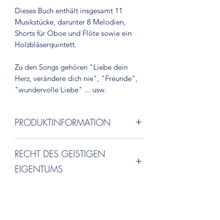
Dieses Buch enthält insgesamt 11
Musikstücke, darunter 8 Melodien,
Shorts für Oboe und Flöte sowie ein
Holzbläserquintett.
Zu den Songs gehören "Liebe dein
Herz, verändere dich nie", "Freunde",
"wundervolle Liebe" ... usw.
PRODUKTINFORMATION
Bitte gehen Sie in die obere rechte
RECHT DES GEISTIGEN
Ecke der Homepage, um die
internationale
EIGENTUMS
Musiknotationsbibliothek (IMSLP)
herunterzuladen und anzuhören. Wenn
Der Autor behält sich die geistigen
Sie sammeln müssen, kaufen Sie bitte
Eigentumsrechte an den
das Musiknotationsbuch hier. Gerader
Musikbuchwerken vor, und der Käufer
Typ A4, Kunststoffbindung, Farbdruck