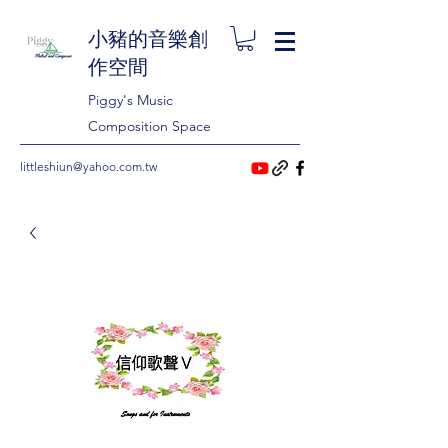
小豬的音樂創
作空間
Piggy's Music
Composition Space
littleshiun@yahoo.com.tw