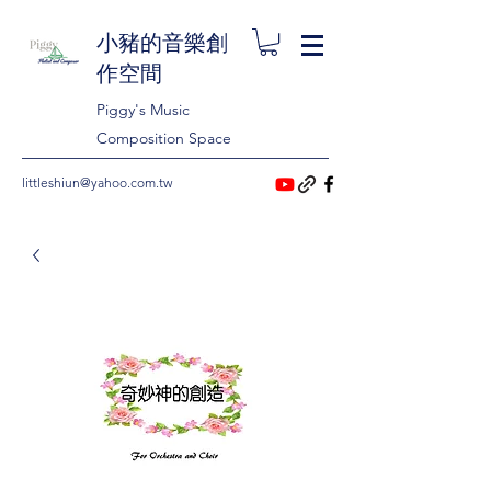
小豬的音樂創
作空間
Piggy's Music
Composition Space
littleshiun@yahoo.com.tw