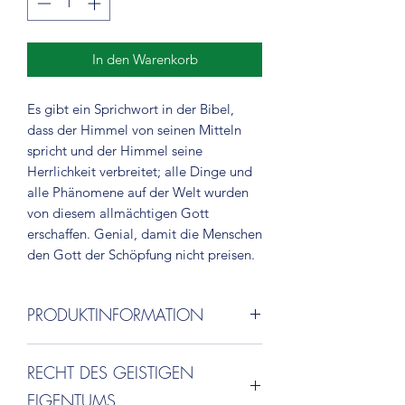
In den Warenkorb
Es gibt ein Sprichwort in der Bibel,
dass der Himmel von seinen Mitteln
spricht und der Himmel seine
Herrlichkeit verbreitet; alle Dinge und
alle Phänomene auf der Welt wurden
von diesem allmächtigen Gott
erschaffen. Genial, damit die Menschen
den Gott der Schöpfung nicht preisen.
PRODUKTINFORMATION
Bitte gehen Sie in die obere rechte
RECHT DES GEISTIGEN
Ecke der Homepage, um die
internationale
EIGENTUMS